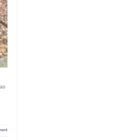
Cao
ment