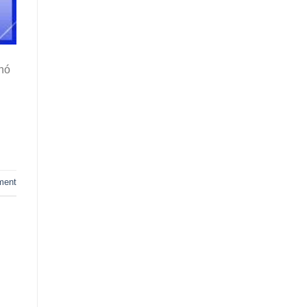
khó
ment