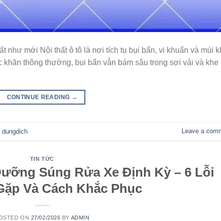
 như mới Nội thất ô tô là nơi tích tụ bụi bẩn, vi khuẩn và mùi 
 khăn thông thường, bụi bẩn vẫn bám sâu trong sợi vải và khe
CONTINUE READING
→
Leave a com
,
dungdich
TIN TỨC
ưỡng Súng Rửa Xe Định Kỳ – 6 Lỗi
ặp Và Cách Khắc Phục
OSTED ON
27/02/2026
BY
ADMIN