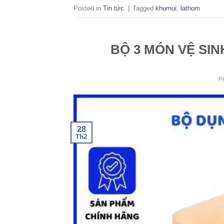
Posted in
Tin tức
|
Tagged
khumui
,
lathom
BỘ 3 MÓN VỆ SIN
P
28
Th2