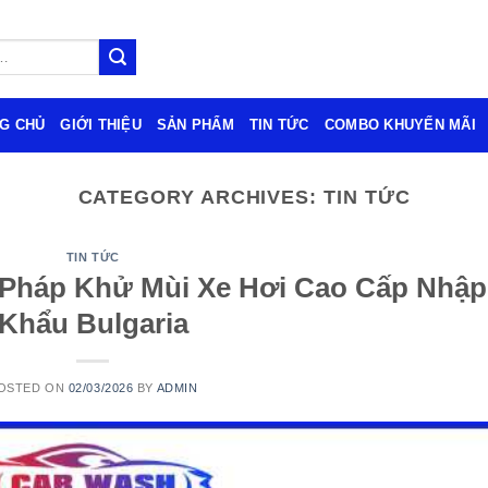
G CHỦ
GIỚI THIỆU
SẢN PHẨM
TIN TỨC
COMBO KHUYẾN MÃI
CATEGORY ARCHIVES:
TIN TỨC
TIN TỨC
 Pháp Khử Mùi Xe Hơi Cao Cấp Nhập
Khẩu Bulgaria
OSTED ON
02/03/2026
BY
ADMIN