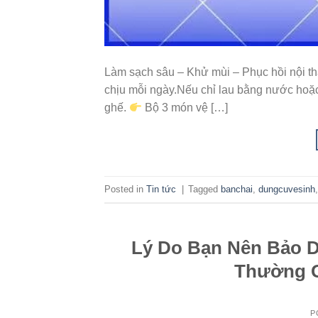
Làm sạch sâu – Khử mùi – Phục hồi nội thất
chịu mỗi ngày.Nếu chỉ lau bằng nước hoặc
ghế.
Bộ 3 món vệ […]
Posted in
Tin tức
|
Tagged
banchai
,
dungcuvesinh
Lý Do Bạn Nên Bảo D
Thường G
P