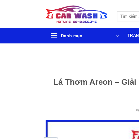
Chuyển
đến
Tìm
phần
kiếm:
nội
dung
Danh mục
TRAN
Lá Thơm Areon – Giải
P