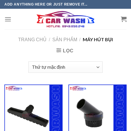
Chuyển
ADD ANYTHING HERE OR JUST REMOVE IT...
đến
phần
nội
dung
MÁY HÚT BỤI
TRANG CHỦ
/
SẢN PHẨM
/
LỌC