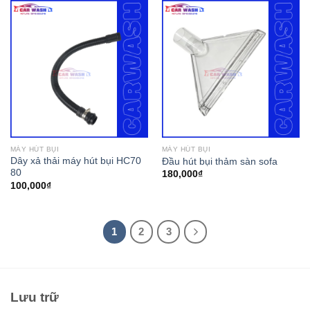
MÁY HÚT BỤI
MÁY HÚT BỤI
Dây xả thải máy hút bụi HC70
Đầu hút bụi thảm sàn sofa
80
180,000
₫
100,000
₫
1
2
3
Lưu trữ