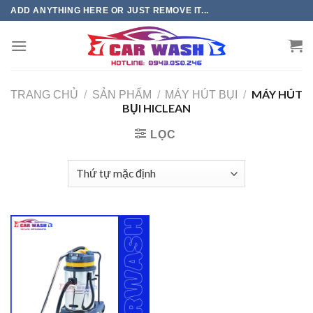
Chuyển
ADD ANYTHING HERE OR JUST REMOVE IT...
đến
phần
nội
dung
MÁY HÚT
TRANG CHỦ
/
SẢN PHẨM
/
MÁY HÚT BỤI
/
BỤI HICLEAN
LỌC