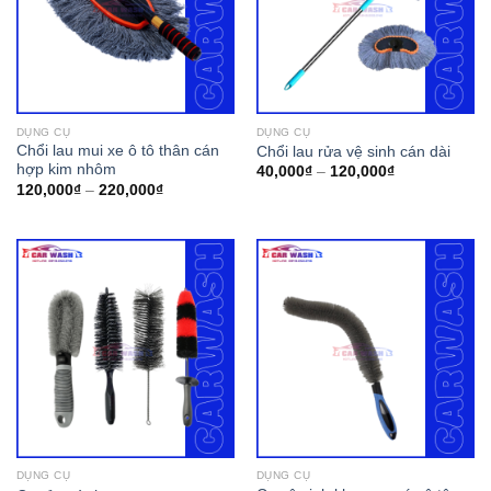
DỤNG CỤ
DỤNG CỤ
Chổi lau mui xe ô tô thân cán
Chổi lau rửa vệ sinh cán dài
hợp kim nhôm
40,000
₫
–
120,000
₫
120,000
₫
–
220,000
₫
DỤNG CỤ
DỤNG CỤ