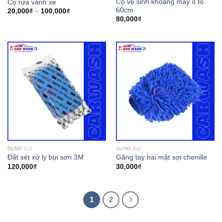
Cọ vệ sinh khoang máy ô tô
Cọ rửa vành xe
60cm
20,000
₫
–
100,000
₫
80,000
₫
DỤNG CỤ
DỤNG CỤ
Đất sét xử lý bụi sơn 3M
Găng tay hai mặt sợi chenille
120,000
₫
30,000
₫
1
2