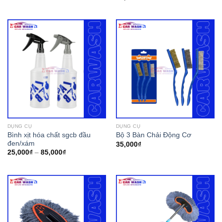
DỤNG CỤ
DỤNG CỤ
Bình xịt hóa chất sgcb đầu
Bộ 3 Bàn Chải Động Cơ
đen/xám
35,000
₫
25,000
₫
–
85,000
₫