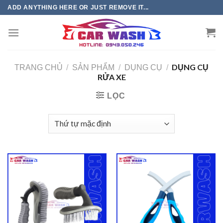
Chuyển
ADD ANYTHING HERE OR JUST REMOVE IT...
đến
phần
nội
dung
DỤNG CỤ
TRANG CHỦ
/
SẢN PHẨM
/
DỤNG CỤ
/
RỬA XE
LỌC