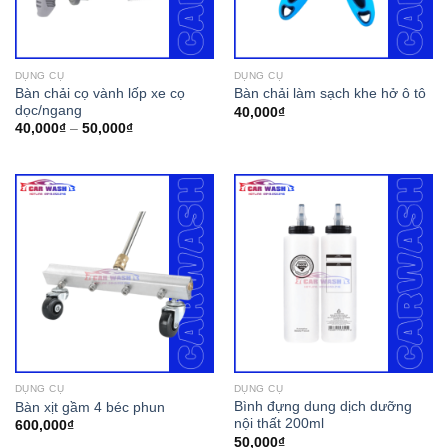
DỤNG CỤ
DỤNG CỤ
Bàn chải cọ vành lốp xe cọ
Bàn chải làm sạch khe hở ô tô
dọc/ngang
40,000
₫
40,000
₫
–
50,000
₫
DỤNG CỤ
DỤNG CỤ
Bình đựng dung dịch dưỡng
Bàn xịt gầm 4 béc phun
nội thất 200ml
600,000
₫
50,000
₫