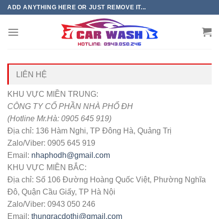
Chuyển
ADD ANYTHING HERE OR JUST REMOVE IT...
đến
phần
nội
dung
LIÊN HỆ
KHU VỰC MIỀN TRUNG:
CÔNG TY CỔ PHẦN NHÀ PHỐ ĐH
(Hotline Mr.Hà: 0905 645 919)
Địa chỉ: 136 Hàm Nghi, TP Đông Hà, Quảng Trị
Zalo/Viber: 0905 645 919
Email:
nhaphodh@gmail.com
KHU VỰC MIỀN BẮC:
Địa chỉ: Số 106 Đường Hoàng Quốc Việt, Phường Nghĩa
Đô, Quận Cầu Giấy, TP Hà Nội
Zalo/Viber: 0943 050 246
Email:
thungracdothi@gmail.com