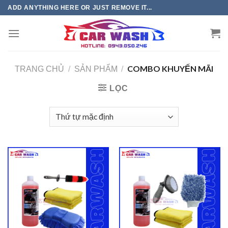
Chuyển
ADD ANYTHING HERE OR JUST REMOVE IT...
đến
phần
nội
dung
COMBO KHUYẾN MÃI
TRANG CHỦ
/
SẢN PHẨM
/
LỌC