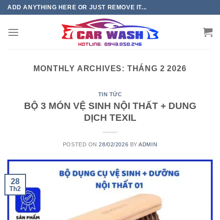
Chuyển
ADD ANYTHING HERE OR JUST REMOVE IT...
đến
phần
nội
dung
MONTHLY ARCHIVES:
THÁNG 2 2026
TIN TỨC
BỘ 3 MÓN VỆ SINH NỘI THẤT + DUNG
DỊCH TEXIL
POSTED ON
28/02/2026
BY
ADMIN
28
Th2