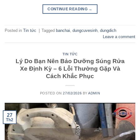
CONTINUE READING
→
Posted in
Tin tức
|
Tagged
banchai
,
dungcuvesinh
,
dungdich
Leave a comment
TIN TỨC
Lý Do Bạn Nên Bảo Dưỡng Súng Rửa
Xe Định Kỳ – 6 Lỗi Thường Gặp Và
Cách Khắc Phục
POSTED ON
27/02/2026
BY
ADMIN
27
Th2