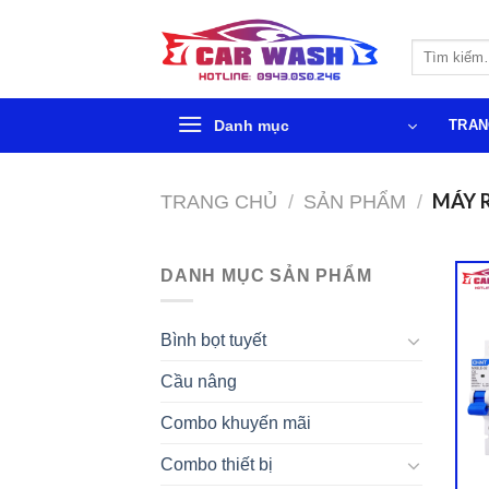
Chuyển
đến
Tìm
phần
kiếm:
nội
dung
Danh mục
TRAN
MÁY 
TRANG CHỦ
/
SẢN PHẨM
/
DANH MỤC SẢN PHẨM
Bình bọt tuyết
Cầu nâng
Combo khuyến mãi
Combo thiết bị