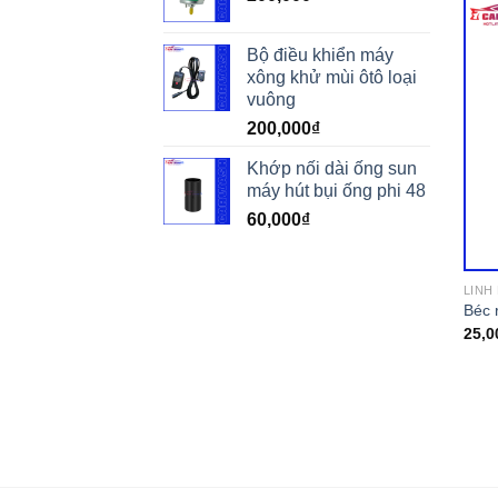
Bộ điều khiển máy
xông khử mùi ôtô loại
vuông
200,000
₫
Khớp nối dài ống sun
máy hút bụi ống phi 48
60,000
₫
LINH
Béc 
25,0