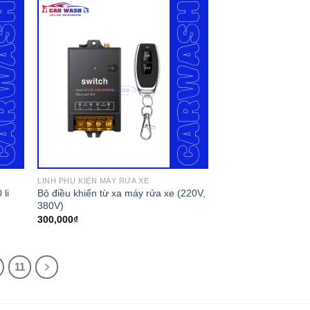
LINH PHỤ KIỆN MÁY RỬA XE
Bộ điều khiển từ xa máy rửa xe (220V,
 li
380V)
300,000
₫
11