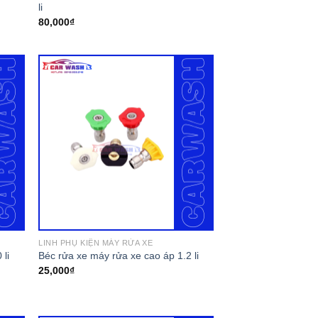
li
80,000
₫
LINH PHỤ KIỆN MÁY RỬA XE
 li
Béc rửa xe máy rửa xe cao áp 1.2 li
25,000
₫