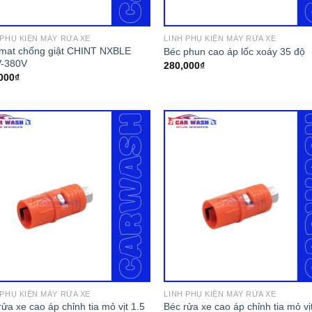
 PHỤ KIỆN MÁY RỬA XE
LINH PHỤ KIỆN MÁY RỬA XE
mat chống giật CHINT NXBLE
Béc phun cao áp lốc xoáy 35 độ
-380V
280,000
₫
000
₫
 PHỤ KIỆN MÁY RỬA XE
LINH PHỤ KIỆN MÁY RỬA XE
rửa xe cao áp chỉnh tia mỏ vịt 1.5
Béc rửa xe cao áp chỉnh tia mỏ vị