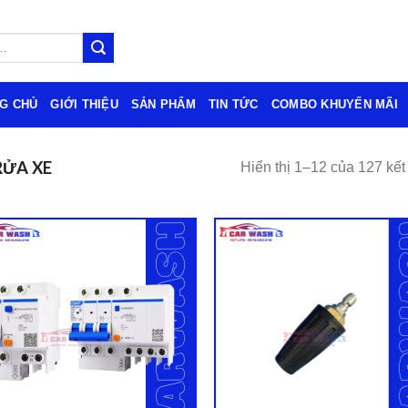
G CHỦ
GIỚI THIỆU
SẢN PHẨM
TIN TỨC
COMBO KHUYẾN MÃI
RỬA XE
Hiển thị 1–12 của 127 kết