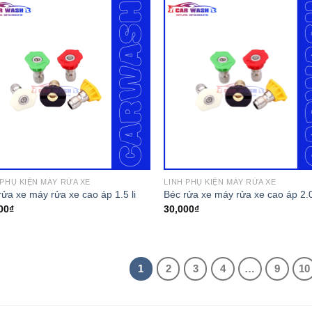
 PHỤ KIỆN MÁY RỬA XE
LINH PHỤ KIỆN MÁY RỬA XE
rửa xe máy rửa xe cao áp 1.5 li
Béc rửa xe máy rửa xe cao áp 2.0
00
₫
30,000
₫
1
2
3
4
…
9
10