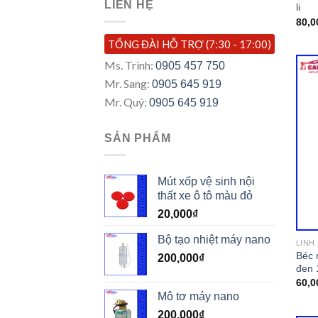
LIÊN HỆ
li
80,0
TỔNG ĐÀI HỖ TRỢ (7:30 - 17:00)
Ms. Trinh:
0905 457 750
Mr. Sang:
0905 645 919
Mr. Quý:
0905 645 919
SẢN PHẨM
Mút xốp vệ sinh nội
thất xe ô tô màu đỏ
20,000
₫
Bộ tạo nhiệt máy nano
LINH
Béc 
200,000
₫
đen 1
60,0
Mô tơ máy nano
200,000
₫