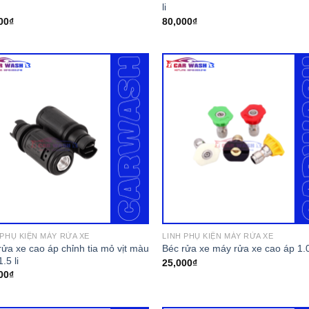
li
00
₫
80,000
₫
 PHỤ KIỆN MÁY RỬA XE
LINH PHỤ KIỆN MÁY RỬA XE
rửa xe cao áp chỉnh tia mỏ vịt màu
Béc rửa xe máy rửa xe cao áp 1.0
.5 li
25,000
₫
00
₫