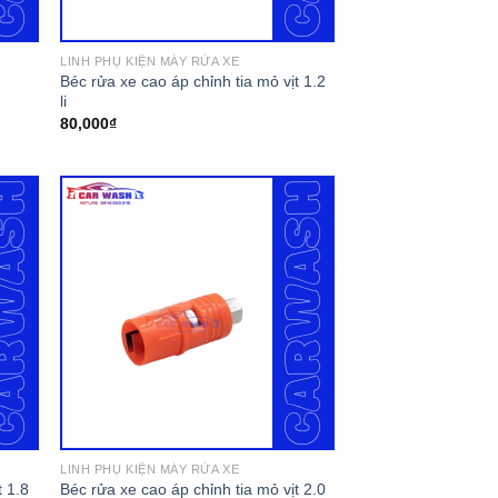
LINH PHỤ KIỆN MÁY RỬA XE
Béc rửa xe cao áp chỉnh tia mỏ vịt 1.2
li
80,000
₫
LINH PHỤ KIỆN MÁY RỬA XE
t 1.8
Béc rửa xe cao áp chỉnh tia mỏ vịt 2.0