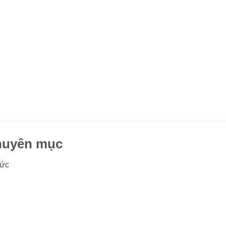
uyên mục
tức