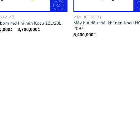
BƠM MỠ
MÁY HÚT NHỚT
Máy hút dầu thải khí nén Kocu H
bơm mỡ khí nén Kocu 12L/20L
2097
0,000
₫
–
3,700,000
₫
5,400,000
₫