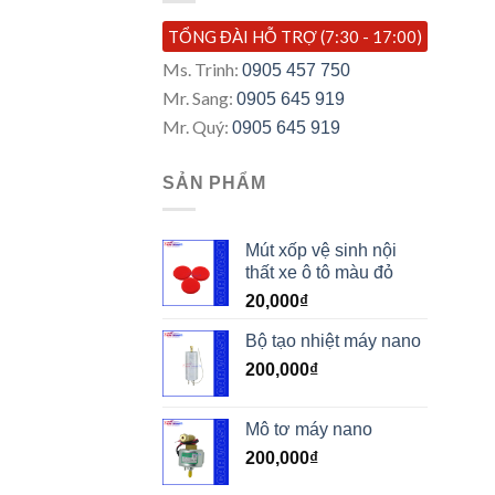
TỔNG ĐÀI HỖ TRỢ (7:30 - 17:00)
Ms. Trinh:
0905 457 750
Mr. Sang:
0905 645 919
Mr. Quý:
0905 645 919
SẢN PHẨM
Mút xốp vệ sinh nội
thất xe ô tô màu đỏ
20,000
₫
Bộ tạo nhiệt máy nano
200,000
₫
Mô tơ máy nano
200,000
₫