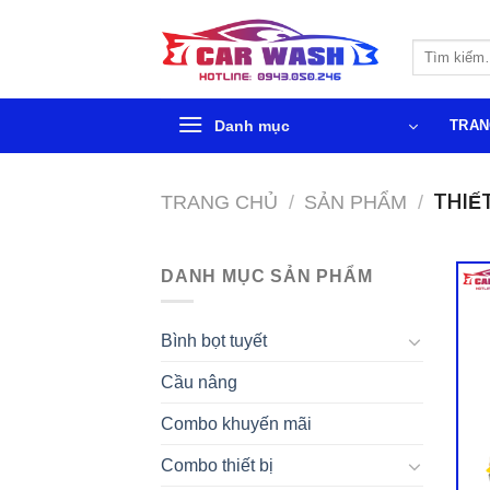
Chuyển
đến
Tìm
phần
kiếm:
nội
dung
Danh mục
TRAN
THIẾT
TRANG CHỦ
/
SẢN PHẨM
/
DANH MỤC SẢN PHẨM
Bình bọt tuyết
Cầu nâng
Combo khuyến mãi
Combo thiết bị