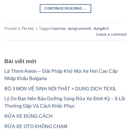
CONTINUE READING
→
Posted in
Tin tức
|
Tagged
banchai
,
dungcuvesinh
,
dungdich
Leave a comment
Bài viết mới
Lá Thơm Areon – Giải Pháp Khử Mùi Xe Hơi Cao Cấp
Nhập Khẩu Bulgaria
BỘ 3 MÓN VỆ SINH NỘI THẤT + DUNG DỊCH TEXIL
Lý Do Bạn Nên Bảo Dưỡng Súng Rửa Xe Định Kỳ – 6 Lỗi
Thường Gặp Và Cách Khắc Phục
RỬA XE ĐÚNG CÁCH
RỬA XE OTO KHÔNG CHẠM