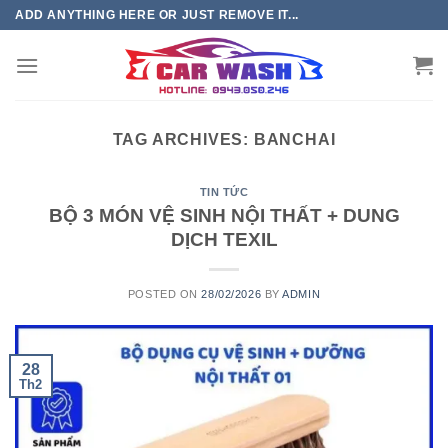
Chuyển
ADD ANYTHING HERE OR JUST REMOVE IT...
đến
phần
nội
dung
TAG ARCHIVES:
BANCHAI
TIN TỨC
BỘ 3 MÓN VỆ SINH NỘI THẤT + DUNG
DỊCH TEXIL
POSTED ON
28/02/2026
BY
ADMIN
28
Th2