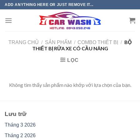
Chuyển
ADD ANYTHING HERE OR JUST REMOVE IT...
đến
phần
nội
dung
BỘ
TRANG CHỦ
/
SẢN PHẨM
/
COMBO THIẾT BỊ
/
THIẾT BỊ RỬA XE CÓ CẦU NÂNG
LỌC
Không tìm thấy sản phẩm nào khớp với lựa chọn của bạn.
Lưu trữ
Tháng 3 2026
Tháng 2 2026