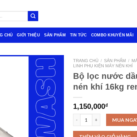
G CHỦ
GIỚI THIỆU
SẢN PHẨM
TIN TỨC
COMBO KHUYẾN MÃI
TRANG CHỦ
/
SẢN PHẨM
/
MÁ
LINH PHỤ KIỆN MÁY NÉN KHÍ
Bộ lọc nước dầ
nén khí 16kg re
1,150,000
₫
Bộ lọc nước dầu máy nén khí 16
MUA NGA
THÊM VÀO GIỎ HÀNG