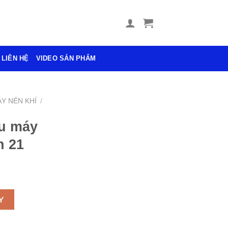
LIÊN HỆ
VIDEO SẢN PHẨM
Y NÉN KHÍ
/
u máy
n 21
kg ren 21 số lượng
Y