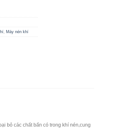
hí
,
Máy nén khí
ại bỏ các chất bẩn có trong khí nén,cung