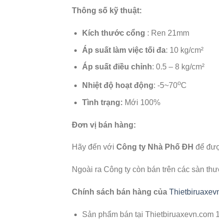
Thông số kỹ thuật:
Kích thước cổng
: Ren 21mm
Áp suất làm việc tối đa
: 10 kg/cm²
Áp suất điều chỉnh
:
0.5 – 8 kg/c
m²
o
Nhiệt độ hoạt động
: -5~70
C
Tình trạng:
Mới 100%
Đơn vị bán hàng:
Hãy đến với
Công ty Nhà Phố ĐH
để được
Ngoài ra Công ty còn bán trên các sàn th
Chính sách bán hàng của
Thietbiruaxev
Sản phẩm bán tại Thietbiruaxevn.com 