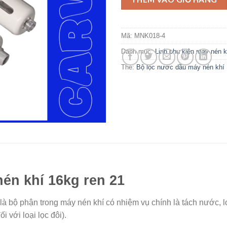
Mã:
MNK018-4
Danh mục:
Linh phụ kiện máy nén k
Thẻ:
Bộ lọc nước dầu máy nén khí
én khí 16kg ren 21
à bộ phận trong máy nén khí có nhiệm vụ chính là tách nước, lo
i với loại lọc đôi).