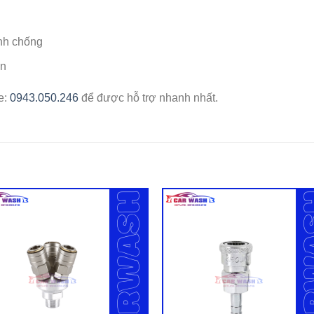
anh chống
ên
ne:
0943.050.246
để được hỗ trợ nhanh nhất.