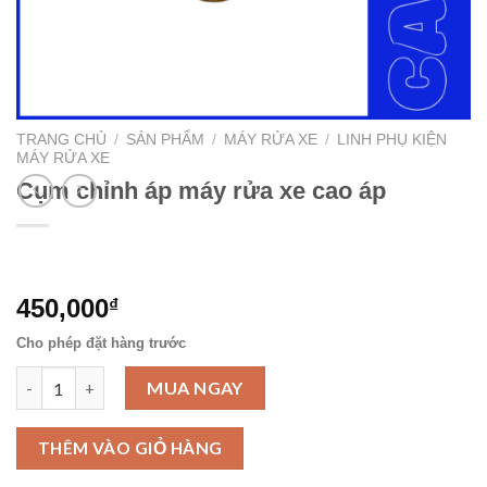
TRANG CHỦ
/
SẢN PHẨM
/
MÁY RỬA XE
/
LINH PHỤ KIỆN
MÁY RỬA XE
Cụm chỉnh áp máy rửa xe cao áp
450,000
₫
Cho phép đặt hàng trước
Cụm chỉnh áp máy rửa xe cao áp số lượng
MUA NGAY
THÊM VÀO GIỎ HÀNG