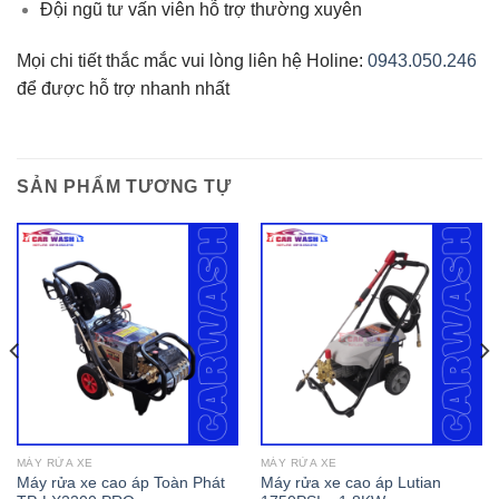
Đội ngũ tư vấn viên hỗ trợ thường xuyên
Mọi chi tiết thắc mắc vui lòng liên hệ Holine:
0943.050.246
để được hỗ trợ nhanh nhất
SẢN PHẨM TƯƠNG TỰ
MÁY RỬA XE
MÁY RỬA XE
Máy rửa xe cao áp Toàn Phát
Máy rửa xe cao áp Lutian