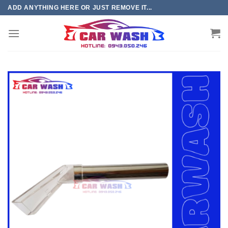
Chuyển
ADD ANYTHING HERE OR JUST REMOVE IT...
đến
phần
nội
dung