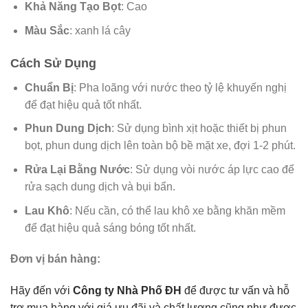
Khả Năng Tạo Bọt
: Cao
Màu Sắc
: xanh lá cây
Cách Sử Dụng
Chuẩn Bị
: Pha loãng với nước theo tỷ lệ khuyến nghị
để đạt hiệu quả tốt nhất.
Phun Dung Dịch
: Sử dụng bình xịt hoặc thiết bị phun
bọt, phun dung dịch lên toàn bộ bề mặt xe, đợi 1-2 phút.
Rửa Lại Bằng Nước
: Sử dụng vòi nước áp lực cao để
rửa sạch dung dịch và bụi bẩn.
Lau Khô
: Nếu cần, có thể lau khô xe bằng khăn mềm
để đạt hiệu quả sáng bóng tốt nhất.
Đơn vị bán hàng:
Hãy đến với
Công ty Nhà Phố ĐH
để được tư vấn và hỗ
trợ mua hàng với giá ưu đãi và chất lượng cũng như được