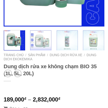
TRANG CHỦ
/
SẢN PHẨM
/
DUNG DỊCH RỬA XE
/
DUNG
DỊCH EKOKEMIKA
Dung dịch rửa xe không chạm BIO 35
(1L, 5L, 20L)
189,000
–
2,832,000
₫
₫