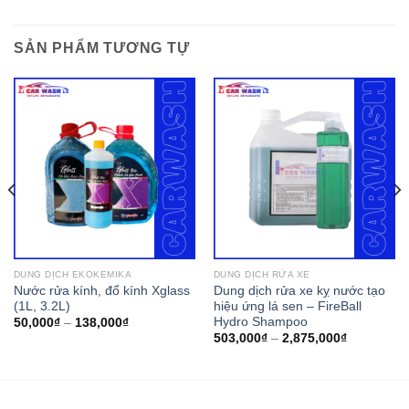
SẢN PHẨM TƯƠNG TỰ
DUNG DỊCH EKOKEMIKA
DUNG DỊCH RỬA XE
Nước rửa kính, đổ kính Xglass
Dung dịch rửa xe kỵ nước tạo
(1L, 3.2L)
hiệu ứng lá sen – FireBall
Hydro Shampoo
50,000
₫
–
138,000
₫
503,000
₫
–
2,875,000
₫