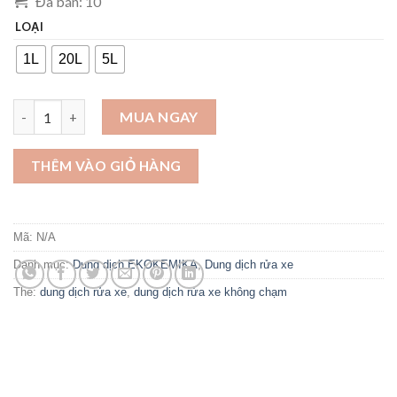
Đã bán: 10
LOẠI
1L
20L
5L
Dung dịch rửa xe không chạm BIO 35 (1L, 5L, 20L) số lượng
MUA NGAY
THÊM VÀO GIỎ HÀNG
Mã:
N/A
Danh mục:
Dung dịch EKOKEMIKA
,
Dung dịch rửa xe
Thẻ:
dung dịch rửa xe
,
dung dịch rửa xe không chạm