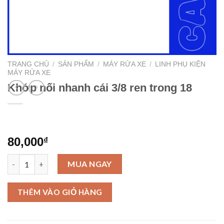
TRANG CHỦ
/
SẢN PHẨM
/
MÁY RỬA XE
/
LINH PHỤ KIỆN
MÁY RỬA XE
Khớp nối nhanh cái 3/8 ren trong 18
80,000
₫
Khớp nối nhanh cái 3/8 ren trong 18 số lượng
MUA NGAY
THÊM VÀO GIỎ HÀNG