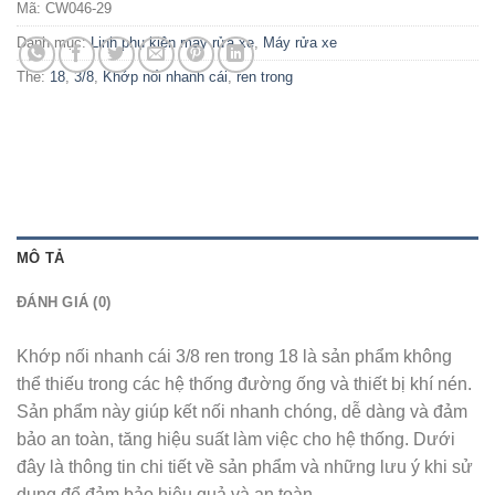
Mã:
CW046-29
Danh mục:
Linh phụ kiện máy rửa xe
,
Máy rửa xe
Thẻ:
18
,
3/8
,
Khớp nối nhanh cái
,
ren trong
MÔ TẢ
ĐÁNH GIÁ (0)
Khớp nối nhanh cái 3/8 ren trong 18 là sản phẩm không
thể thiếu trong các hệ thống đường ống và thiết bị khí nén.
Sản phẩm này giúp kết nối nhanh chóng, dễ dàng và đảm
bảo an toàn, tăng hiệu suất làm việc cho hệ thống. Dưới
đây là thông tin chi tiết về sản phẩm và những lưu ý khi sử
dụng để đảm bảo hiệu quả và an toàn.