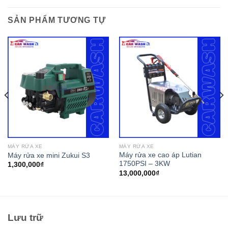
SẢN PHẨM TƯƠNG TỰ
MÁY RỬA XE
MÁY RỬA XE
Máy rửa xe cao áp Lutian
Máy rửa xe mini Zukui S3
1750PSI – 3KW
1,300,000
₫
13,000,000
₫
Lưu trữ