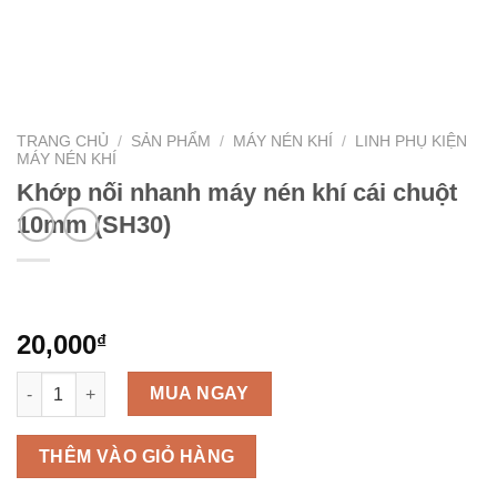
TRANG CHỦ
/
SẢN PHẨM
/
MÁY NÉN KHÍ
/
LINH PHỤ KIỆN
MÁY NÉN KHÍ
Khớp nối nhanh máy nén khí cái chuột
10mm (SH30)
20,000
₫
Khớp nối nhanh máy nén khí cái chuột 10mm (SH30) số lượng
MUA NGAY
THÊM VÀO GIỎ HÀNG