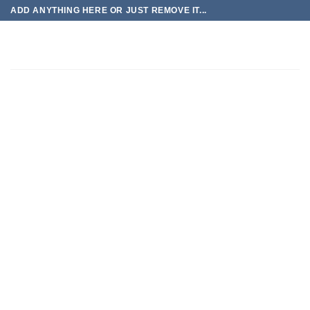
Chuyển
ADD ANYTHING HERE OR JUST REMOVE IT...
đến
phần
nội
dung