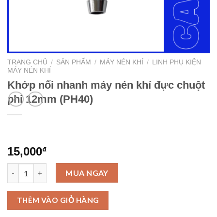
TRANG CHỦ
/
SẢN PHẨM
/
MÁY NÉN KHÍ
/
LINH PHỤ KIỆN
MÁY NÉN KHÍ
Khớp nối nhanh máy nén khí đực chuột
phi 12mm (PH40)
15,000
₫
Khớp nối nhanh máy nén khí đực chuột phi 12mm (PH40) số lượ
MUA NGAY
THÊM VÀO GIỎ HÀNG