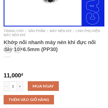
TRANG CHỦ
/
SẢN PHẨM
/
MÁY NÉN KHÍ
/
LINH PHỤ KIỆN
MÁY NÉN KHÍ
Khớp nối nhanh máy nén khí đực nối
dây 10×6.5mm (PP30)
11,000
₫
Khớp nối nhanh máy nén khí đực nối dây 10x6.5mm (PP30) số lư
MUA NGAY
THÊM VÀO GIỎ HÀNG