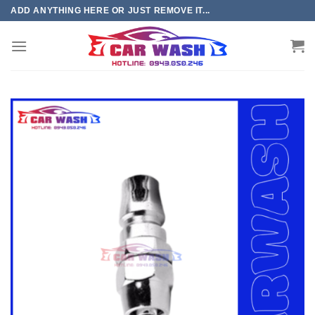
Chuyển
ADD ANYTHING HERE OR JUST REMOVE IT...
đến
phần
nội
dung