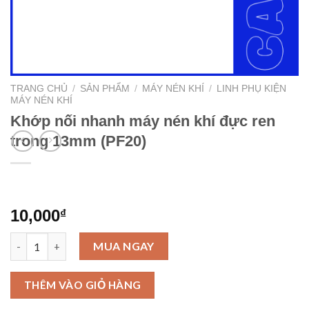
TRANG CHỦ
/
SẢN PHẨM
/
MÁY NÉN KHÍ
/
LINH PHỤ KIỆN
MÁY NÉN KHÍ
Khớp nối nhanh máy nén khí đực ren
trong 13mm (PF20)
10,000
₫
Khớp nối nhanh máy nén khí đực ren trong 13mm (PF20) số lượ
MUA NGAY
THÊM VÀO GIỎ HÀNG