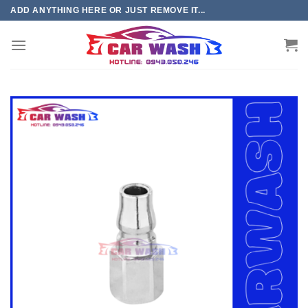
Chuyển
ADD ANYTHING HERE OR JUST REMOVE IT...
đến
phần
nội
dung