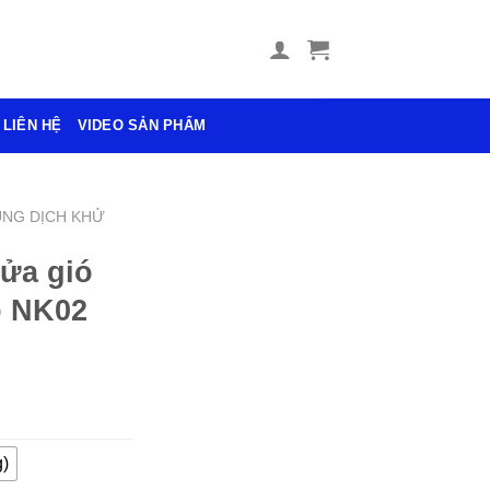
LIÊN HỆ
VIDEO SẢN PHẨM
NG DỊCH KHỬ
ửa gió
ô NK02
)