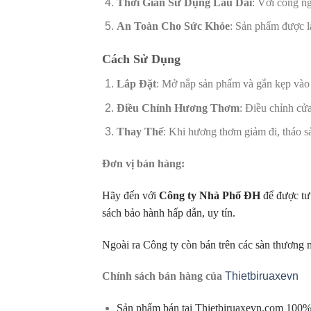
Thời Gian Sử Dụng Lâu Dài
: Với công ng
An Toàn Cho Sức Khỏe
: Sản phẩm được l
Cách Sử Dụng
Lắp Đặt
: Mở nắp sản phẩm và gắn kẹp vào c
Điều Chỉnh Hương Thơm
: Điều chỉnh cử
Thay Thế
: Khi hương thơm giảm đi, tháo s
Đơn vị bán hàng:
Hãy đến với
Công ty Nhà Phố ĐH
để được tư
sách bảo hành hấp dẫn, uy tín.
Ngoài ra Công ty còn bán trên các sàn thương m
Chính sách bán hàng của
Thietbiruaxevn
Sản phẩm bán tại Thietbiruaxevn.com 100%