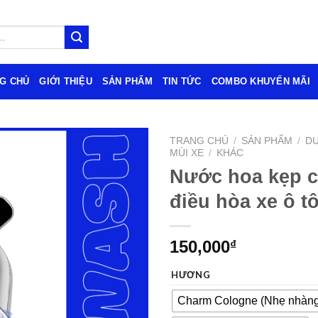
G CHỦ
GIỚI THIỆU
SẢN PHẨM
TIN TỨC
COMBO KHUYẾN MÃI
TRANG CHỦ
/
SẢN PHẨM
/
DU
MÙI XE
/
KHÁC
Nước hoa kẹp c
điều hòa xe ô t
150,000
₫
HƯƠNG
Charm Cologne (Nhẹ nhàng