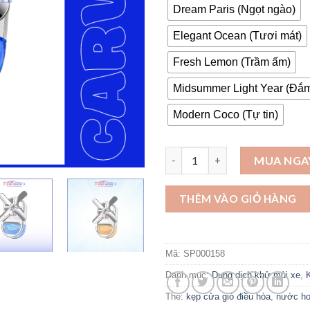
Dream Paris (Ngọt ngào)
Elegant Ocean (Tươi mát)
Fresh Lemon (Trầm ấm)
Midsummer Light Year (Đắm
Modern Coco (Tự tin)
Nước hoa kẹp cửa gió điều hòa
MUA NGA
THÊM VÀO GIỎ HÀNG
Mã:
SP000158
Danh mục:
Dung dịch khử mùi xe
,
Thẻ:
kẹp cửa gió điều hòa
,
nước h