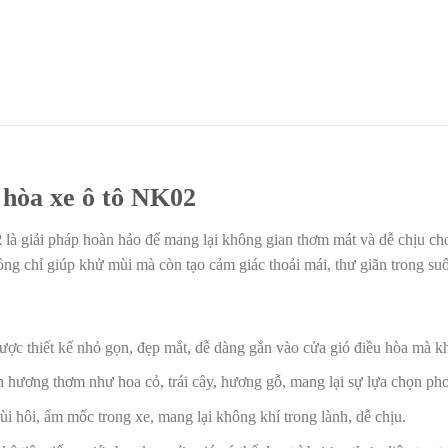
 hòa xe ô tô NK02
2
là giải pháp hoàn hảo để mang lại không gian thơm mát và dễ chịu cho 
g chỉ giúp khử mùi mà còn tạo cảm giác thoải mái, thư giãn trong suốt 
ược thiết kế nhỏ gọn, đẹp mắt, dễ dàng gắn vào cửa gió điều hòa mà kh
n hương thơm như hoa cỏ, trái cây, hương gỗ, mang lại sự lựa chọn p
i hôi, ẩm mốc trong xe, mang lại không khí trong lành, dễ chịu.