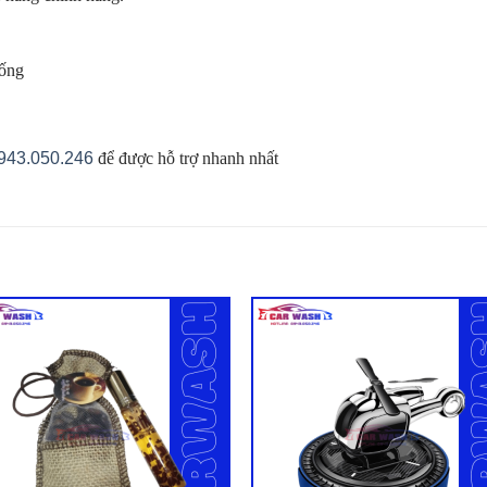
hống
943.050.246
để được hỗ trợ nhanh nhất