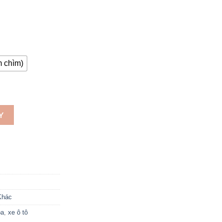
 chìm)
 xe ô tô NK02 số lượng
Y
Khác
oa
,
xe ô tô