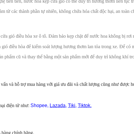
hệ tiên tiến, nước hoa kẹp cửa gió có thể duy trì hương thơm liên tục t
àm từ các thành phần tự nhiên, không chứa hóa chất độc hại, an toàn 
ửa gió điều hòa xe ô tô. Đảm bảo kẹp chặt để nước hoa không bị rơi r
a gió điều hòa để kiểm soát lượng hương thơm lan tỏa trong xe. Để có
ản phẩm cũ và thay thế bằng một sản phẩm mới để duy trì không khí tro
 vấn và hỗ trợ mua hàng với giá ưu đãi và chất lượng cũng như được 
ại điện tử như:
Shopee
,
Lazada
,
Tiki
,
Tiktok.
 hàng chính hãng.