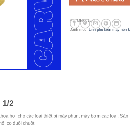
Mã:
MNK015-3
Danh mục:
Linh phụ kiện máy nén k
 1/2
 khoá hơi cho các loại thiết bị máy phun, máy bơm các loại. S
 nối co đuôi chuột