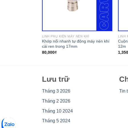
NÉN KHÍ
LINH PHỤ KIỆN MÁY NÉN KHÍ
LINH 
Khớp nối nhanh tự động máy nén khí
Cuộn
n khí tự động
cái ren trong 17mm
12m
80,000
₫
1,35
Lưu trữ
Ch
Tháng 3 2026
Tin 
Tháng 2 2026
Tháng 10 2024
Tháng 5 2024