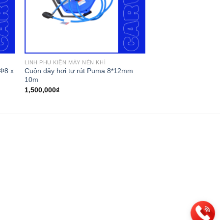
LINH PHỤ KIỆN MÁY NÉN KHÍ
 Φ8 x
Cuộn dây hơi tự rút Puma 8*12mm
10m
1,500,000
₫