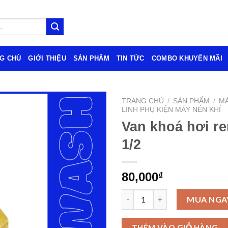
G CHỦ
GIỚI THIỆU
SẢN PHẨM
TIN TỨC
COMBO KHUYẾN MÃI
TRANG CHỦ
/
SẢN PHẨM
/
MÁ
LINH PHỤ KIỆN MÁY NÉN KHÍ
Van khoá hơi re
1/2
80,000
₫
Van khoá hơi ren trong 1/2 số 
MUA NGA
THÊM VÀO GIỎ HÀNG