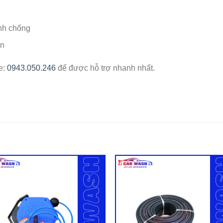
anh chống
ên
ne:
0943.050.246
để được hỗ trợ nhanh nhất.