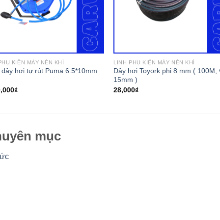
PHỤ KIỆN MÁY NÉN KHÍ
LINH PHỤ KIỆN MÁY NÉN KHÍ
 dây hơi tự rút Puma 6.5*10mm
Dây hơi Toyork phi 8 mm ( 100M,
15mm )
0,000
₫
28,000
₫
uyên mục
tức