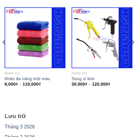
DỤNG CỤ
DỤNG CỤ
Khăn đa năng một màu
Súng xì khô
8,000
₫
–
110,000
₫
30,000
₫
–
120,000
₫
Lưu trữ
Tháng 3 2026