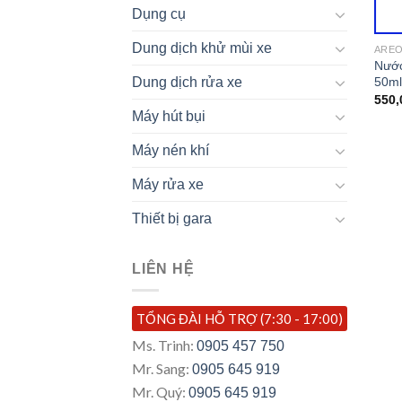
Dụng cụ
Dung dịch khử mùi xe
ARE
Nước
50ml
Dung dịch rửa xe
550,
Máy hút bụi
Máy nén khí
Máy rửa xe
Thiết bị gara
LIÊN HỆ
TỔNG ĐÀI HỖ TRỢ (7:30 - 17:00)
Ms. Trinh:
0905 457 750
Mr. Sang:
0905 645 919
Mr. Quý:
0905 645 919