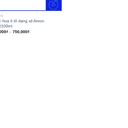
ON
 hoa ô tô dạng xịt Areon
/100ml
000
₫
–
750,000
₫