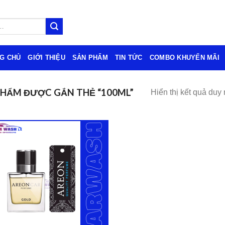
G CHỦ
GIỚI THIỆU
SẢN PHẨM
TIN TỨC
COMBO KHUYẾN MÃI
HẨM ĐƯỢC GẮN THẺ “100ML”
Hiển thị kết quả duy 