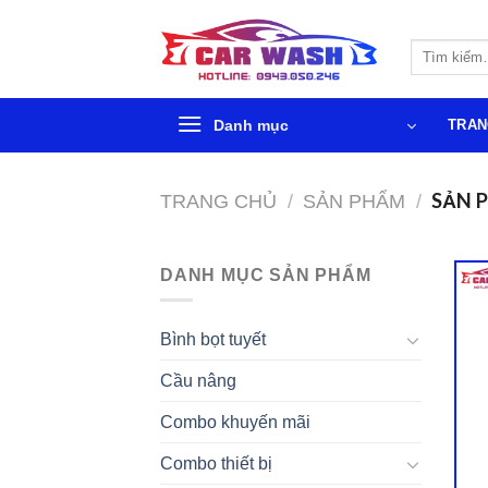
Chuyển
đến
Tìm
phần
kiếm:
nội
dung
Danh mục
TRAN
SẢN P
TRANG CHỦ
/
SẢN PHẨM
/
DANH MỤC SẢN PHẨM
Bình bọt tuyết
Cầu nâng
Combo khuyến mãi
Combo thiết bị