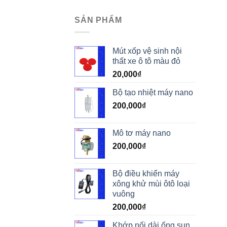
SẢN PHẨM
Mút xốp vệ sinh nội
thất xe ô tô màu đỏ
20,000
₫
Bộ tạo nhiệt máy nano
200,000
₫
Mô tơ máy nano
200,000
₫
Bộ điều khiển máy
xông khử mùi ôtô loại
vuông
200,000
₫
Khớp nối dài ống sun