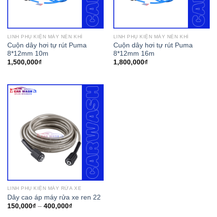
LINH PHỤ KIỆN MÁY NÉN KHÍ
LINH PHỤ KIỆN MÁY NÉN KHÍ
Cuộn dây hơi tự rút Puma
Cuộn dây hơi tự rút Puma
8*12mm 10m
8*12mm 16m
1,500,000
₫
1,800,000
₫
LINH PHỤ KIỆN MÁY RỬA XE
Dây cao áp máy rửa xe ren 22
150,000
₫
–
400,000
₫