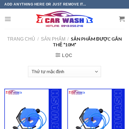
Chuyển
ADD ANYTHING HERE OR JUST REMOVE IT...
đến
phần
nội
dung
SẢN PHẨM ĐƯỢC GẮN
TRANG CHỦ
/
SẢN PHẨM
/
THẺ “10M”
LỌC