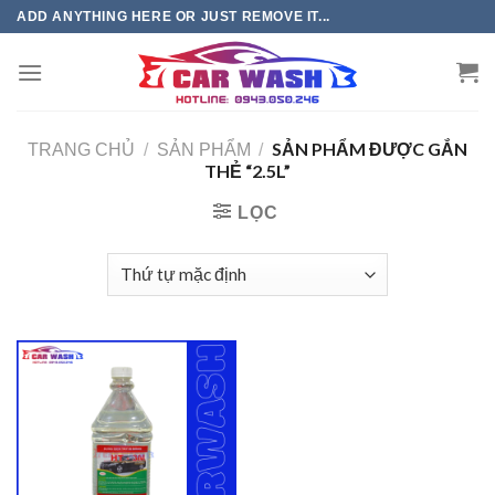
Chuyển
ADD ANYTHING HERE OR JUST REMOVE IT...
đến
phần
nội
dung
SẢN PHẨM ĐƯỢC GẮN
TRANG CHỦ
/
SẢN PHẨM
/
THẺ “2.5L”
LỌC