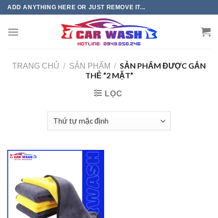
Chuyển
ADD ANYTHING HERE OR JUST REMOVE IT...
đến
phần
nội
dung
SẢN PHẨM ĐƯỢC GẮN
TRANG CHỦ
/
SẢN PHẨM
/
THẺ “2 MẶT”
LỌC