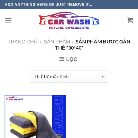
Chuyển
ADD ANYTHING HERE OR JUST REMOVE IT...
đến
phần
nội
dung
SẢN PHẨM ĐƯỢC GẮN
TRANG CHỦ
/
SẢN PHẨM
/
THẺ “30*40”
LỌC