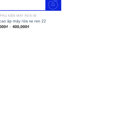
 PHỤ KIỆN MÁY RỬA XE
cao áp máy rửa xe ren 22
000
₫
–
400,000
₫