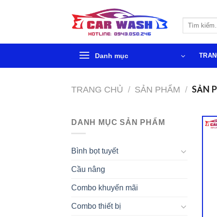
Chuyển
đến
Tìm
phần
kiếm:
nội
dung
Danh mục
TRAN
SẢN 
TRANG CHỦ
/
SẢN PHẨM
/
DANH MỤC SẢN PHẨM
Bình bọt tuyết
Cầu nâng
Combo khuyến mãi
Combo thiết bị