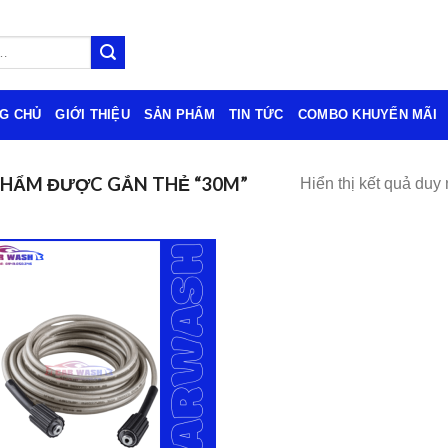
G CHỦ
GIỚI THIỆU
SẢN PHẨM
TIN TỨC
COMBO KHUYẾN MÃI
PHẨM ĐƯỢC GẮN THẺ “30M”
Hiển thị kết quả duy 