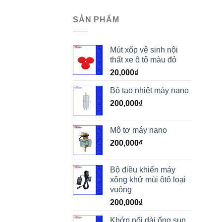
SẢN PHẨM
Mút xốp vệ sinh nội
thất xe ô tô màu đỏ
20,000
₫
Bộ tạo nhiệt máy nano
200,000
₫
Mô tơ máy nano
200,000
₫
Bộ điều khiển máy
xông khử mùi ôtô loại
vuông
200,000
₫
Khớp nối dài ống sun