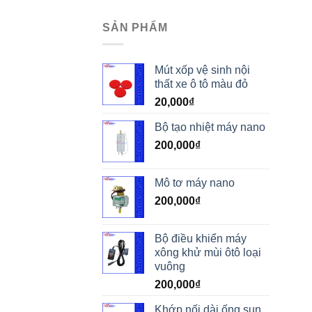
SẢN PHẨM
Mút xốp vệ sinh nội
thất xe ô tô màu đỏ
20,000
₫
Bộ tạo nhiệt máy nano
200,000
₫
Mô tơ máy nano
200,000
₫
Bộ điều khiển máy
xông khử mùi ôtô loại
vuông
200,000
₫
Khớp nối dài ống sun