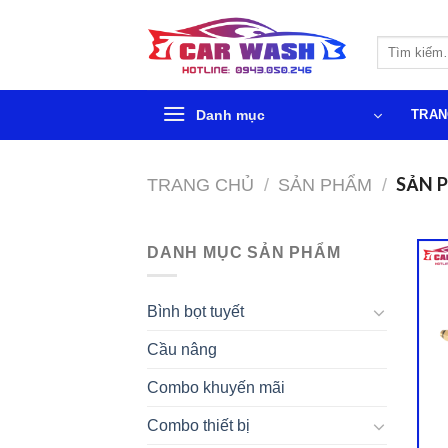
Chuyển
đến
Tìm
phần
kiếm:
nội
dung
Danh mục
TRAN
SẢN 
TRANG CHỦ
/
SẢN PHẨM
/
DANH MỤC SẢN PHẨM
Bình bọt tuyết
Cầu nâng
Combo khuyến mãi
Combo thiết bị