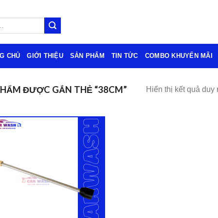
G CHỦ
GIỚI THIỆU
SẢN PHẨM
TIN TỨC
COMBO KHUYẾN MÃI
PHẨM ĐƯỢC GẮN THẺ “38CM”
Hiển thị kết quả duy 