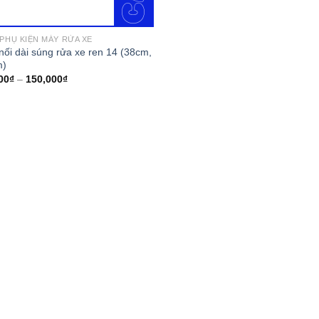
 PHỤ KIỆN MÁY RỬA XE
nối dài súng rửa xe ren 14 (38cm,
m)
00
₫
–
150,000
₫