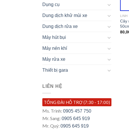
Dụng cụ
Dung dịch khử mùi xe
LINH
Cây 
50c
Dung dịch rửa xe
80,0
Máy hút bụi
Máy nén khí
Máy rửa xe
Thiết bị gara
LIÊN HỆ
TỔNG ĐÀI HỖ TRỢ (7:30 - 17:00)
Ms. Trinh:
0905 457 750
Mr. Sang:
0905 645 919
Mr. Quý:
0905 645 919