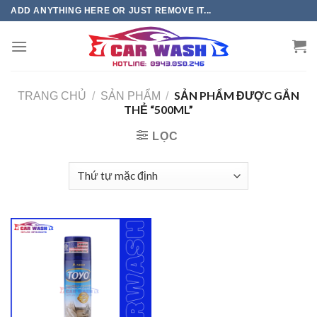
Chuyển
ADD ANYTHING HERE OR JUST REMOVE IT...
đến
phần
nội
dung
SẢN PHẨM ĐƯỢC GẮN
TRANG CHỦ
/
SẢN PHẨM
/
THẺ “500ML”
LỌC