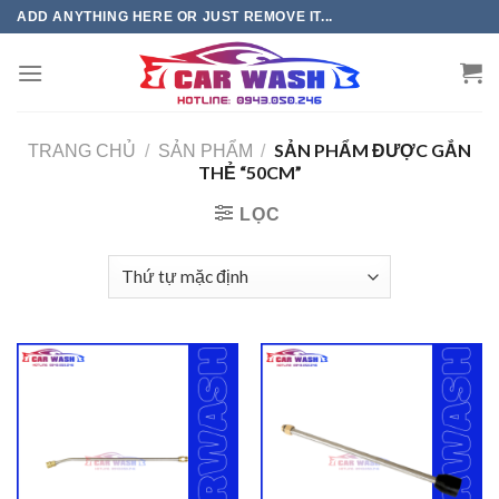
Chuyển
ADD ANYTHING HERE OR JUST REMOVE IT...
đến
phần
nội
dung
SẢN PHẨM ĐƯỢC GẮN
TRANG CHỦ
/
SẢN PHẨM
/
THẺ “50CM”
LỌC