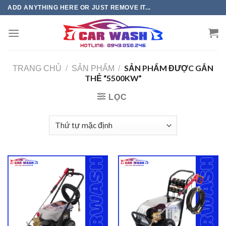
Chuyển
ADD ANYTHING HERE OR JUST REMOVE IT...
đến
phần
nội
dung
SẢN PHẨM ĐƯỢC GẮN
TRANG CHỦ
/
SẢN PHẨM
/
THẺ “5500KW”
LỌC