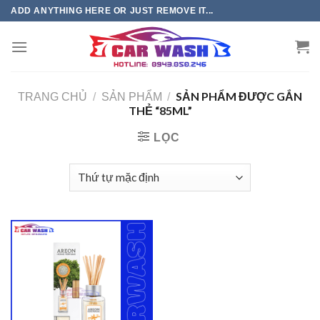
Chuyển
ADD ANYTHING HERE OR JUST REMOVE IT...
đến
phần
nội
dung
SẢN PHẨM ĐƯỢC GẮN
TRANG CHỦ
/
SẢN PHẨM
/
THẺ “85ML”
LỌC