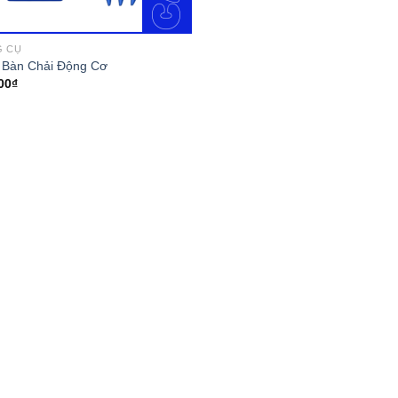
G CỤ
 Bàn Chải Động Cơ
00
₫