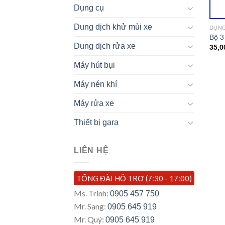
Dụng cụ
Dung dịch khử mùi xe
DỤN
Bộ 3
Dung dịch rửa xe
35,0
Máy hút bụi
Máy nén khí
Máy rửa xe
Thiết bị gara
LIÊN HỆ
TỔNG ĐÀI HỖ TRỢ (7:30 - 17:00)
Ms. Trinh:
0905 457 750
Mr. Sang:
0905 645 919
Mr. Quý:
0905 645 919