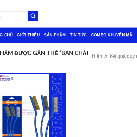
G CHỦ
GIỚI THIỆU
SẢN PHẨM
TIN TỨC
COMBO KHUYẾN MÃI
HẨM ĐƯỢC GẮN THẺ “BÀN CHẢI
Hiển thị kết quả duy 