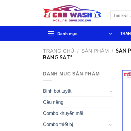
Chuyển
đến
Tìm
phần
kiếm:
nội
dung
Danh mục
TRAN
SẢN P
TRANG CHỦ
/
SẢN PHẨM
/
BẰNG SẮT”
DANH MỤC SẢN PHẨM
Bình bọt tuyết
Cầu nâng
Combo khuyến mãi
Combo thiết bị