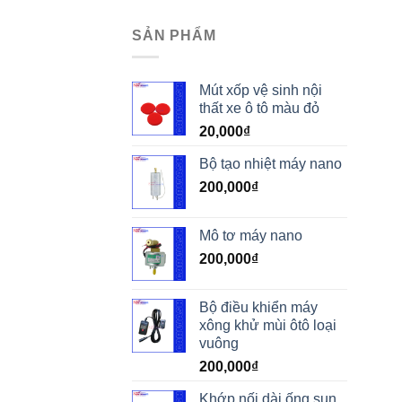
SẢN PHẨM
Mút xốp vệ sinh nội
thất xe ô tô màu đỏ
20,000
₫
Bộ tạo nhiệt máy nano
200,000
₫
Mô tơ máy nano
200,000
₫
Bộ điều khiển máy
xông khử mùi ôtô loại
vuông
200,000
₫
Khớp nối dài ống sun