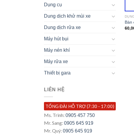
Dụng cụ
Dung dịch khử mùi xe
DỤN
Bàn 
Dung dịch rửa xe
60,0
Máy hút bụi
Máy nén khí
Máy rửa xe
Thiết bị gara
LIÊN HỆ
TỔNG ĐÀI HỖ TRỢ (7:30 - 17:00)
Ms. Trinh:
0905 457 750
Mr. Sang:
0905 645 919
Mr. Quý:
0905 645 919