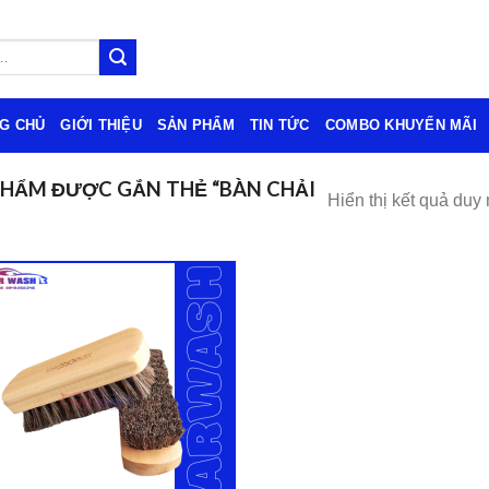
G CHỦ
GIỚI THIỆU
SẢN PHẨM
TIN TỨC
COMBO KHUYẾN MÃI
HẨM ĐƯỢC GẮN THẺ “BÀN CHẢI
Hiển thị kết quả duy 