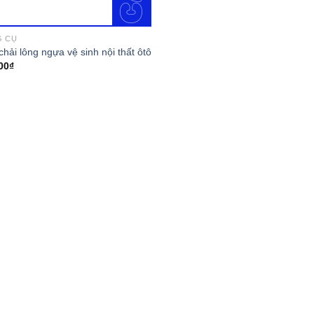
G CỤ
chải lông ngựa vệ sinh nội thất ôtô
00
₫