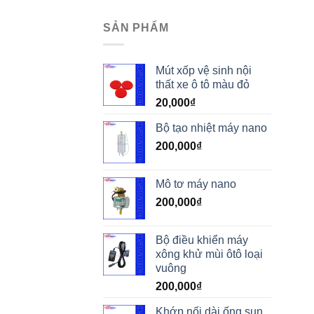
SẢN PHẨM
Mút xốp vệ sinh nội
thất xe ô tô màu đỏ
20,000
₫
Bộ tạo nhiệt máy nano
200,000
₫
Mô tơ máy nano
200,000
₫
Bộ điều khiển máy
xông khử mùi ôtô loại
vuông
200,000
₫
Khớp nối dài ống sun