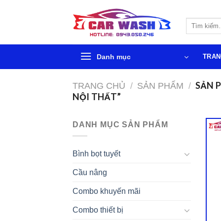
Chuyển
đến
Tìm
phần
kiếm:
nội
dung
Danh mục
TRAN
SẢN P
TRANG CHỦ
/
SẢN PHẨM
/
NỘI THẤT”
DANH MỤC SẢN PHẨM
Bình bọt tuyết
Cầu nâng
Combo khuyến mãi
Combo thiết bị