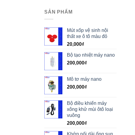
SẢN PHẨM
Mút xốp vệ sinh nội
thất xe ô tô màu đỏ
20,000
₫
Bộ tạo nhiệt máy nano
200,000
₫
Mô tơ máy nano
200,000
₫
Bộ điều khiển máy
xông khử mùi ôtô loại
vuông
200,000
₫
Khớp nối dài ống sun