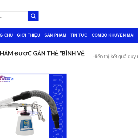
G CHỦ
GIỚI THIỆU
SẢN PHẨM
TIN TỨC
COMBO KHUYẾN MÃI
HẨM ĐƯỢC GẮN THẺ “BÌNH VỆ
Hiển thị kết quả duy 