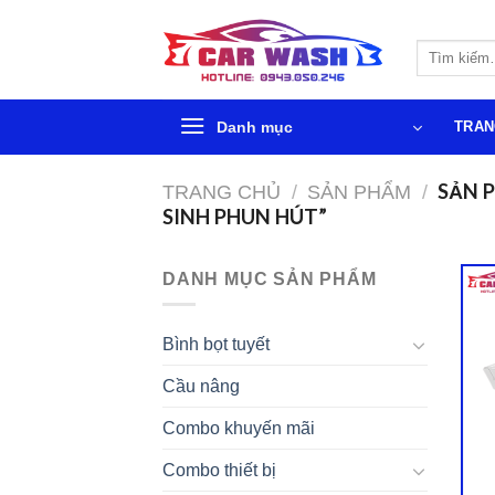
Chuyển
đến
Tìm
phần
kiếm:
nội
dung
Danh mục
TRAN
SẢN P
TRANG CHỦ
/
SẢN PHẨM
/
SINH PHUN HÚT”
DANH MỤC SẢN PHẨM
Bình bọt tuyết
Cầu nâng
Combo khuyến mãi
Combo thiết bị