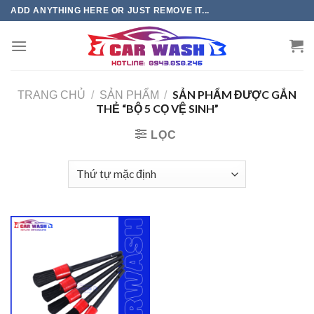
Chuyển
ADD ANYTHING HERE OR JUST REMOVE IT...
đến
phần
nội
dung
SẢN PHẨM ĐƯỢC GẮN
TRANG CHỦ
/
SẢN PHẨM
/
THẺ “BỘ 5 CỌ VỆ SINH”
LỌC