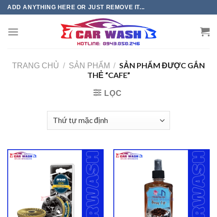
Chuyển
ADD ANYTHING HERE OR JUST REMOVE IT...
đến
phần
nội
dung
SẢN PHẨM ĐƯỢC GẮN
TRANG CHỦ
/
SẢN PHẨM
/
THẺ “CAFE”
LỌC