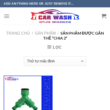
Chuyển
ADD ANYTHING HERE OR JUST REMOVE IT...
đến
phần
nội
dung
SẢN PHẨM ĐƯỢC GẮN
TRANG CHỦ
/
SẢN PHẨM
/
THẺ “CHIA 2”
LỌC