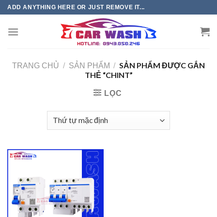
Chuyển
ADD ANYTHING HERE OR JUST REMOVE IT...
đến
phần
nội
dung
SẢN PHẨM ĐƯỢC GẮN
TRANG CHỦ
/
SẢN PHẨM
/
THẺ “CHINT”
LỌC