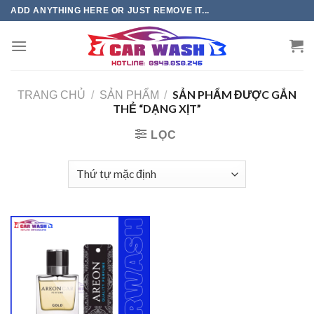
Chuyển
ADD ANYTHING HERE OR JUST REMOVE IT...
đến
phần
nội
dung
SẢN PHẨM ĐƯỢC GẮN
TRANG CHỦ
/
SẢN PHẨM
/
THẺ “DẠNG XỊT”
LỌC