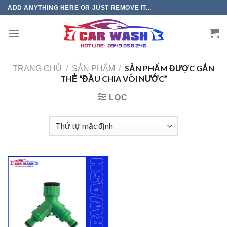
Chuyển
ADD ANYTHING HERE OR JUST REMOVE IT...
đến
phần
nội
dung
SẢN PHẨM ĐƯỢC GẮN
TRANG CHỦ
/
SẢN PHẨM
/
THẺ “ĐẦU CHIA VÒI NƯỚC”
LỌC