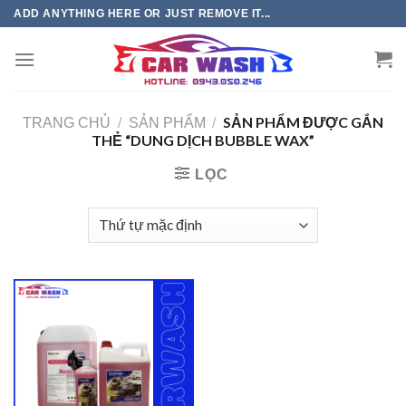
Chuyển
ADD ANYTHING HERE OR JUST REMOVE IT...
đến
phần
nội
dung
SẢN PHẨM ĐƯỢC GẮN
TRANG CHỦ
/
SẢN PHẨM
/
THẺ “DUNG DỊCH BUBBLE WAX”
LỌC