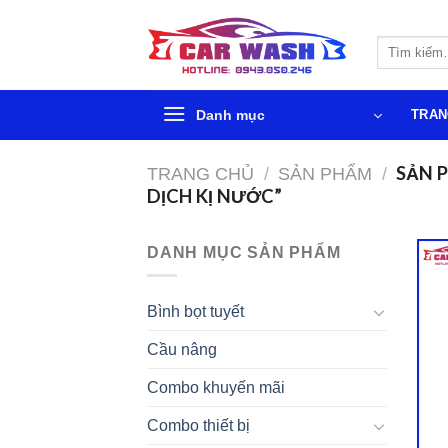
Chuyển
đến
Tìm
phần
kiếm:
nội
dung
Danh mục
TRAN
SẢN 
TRANG CHỦ
/
SẢN PHẨM
/
DỊCH KỊ NƯỚC”
DANH MỤC SẢN PHẨM
Bình bọt tuyết
Cầu nâng
Combo khuyến mãi
Combo thiết bị