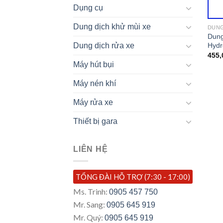
Dụng cụ
Dung dịch khử mùi xe
DUNG
Dung
Hyd
Dung dịch rửa xe
455,
Máy hút bụi
Máy nén khí
Máy rửa xe
Thiết bị gara
LIÊN HỆ
TỔNG ĐÀI HỖ TRỢ (7:30 - 17:00)
Ms. Trinh:
0905 457 750
Mr. Sang:
0905 645 919
Mr. Quý:
0905 645 919