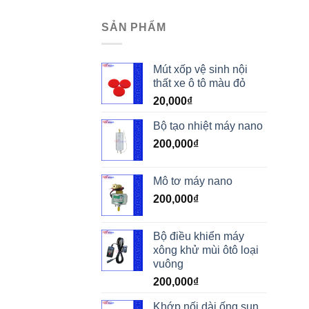
SẢN PHẨM
Mút xốp vệ sinh nội
thất xe ô tô màu đỏ
20,000
₫
Bộ tạo nhiệt máy nano
200,000
₫
Mô tơ máy nano
200,000
₫
Bộ điều khiển máy
xông khử mùi ôtô loại
vuông
200,000
₫
Khớp nối dài ống sun