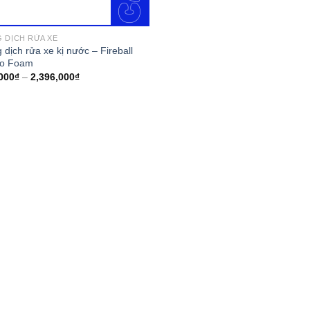
 DỊCH RỬA XE
 dịch rửa xe kị nước – Fireball
ro Foam
000
₫
–
2,396,000
₫