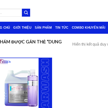
G CHỦ
GIỚI THIỆU
SẢN PHẨM
TIN TỨC
COMBO KHUYẾN MÃI
PHẨM ĐƯỢC GẮN THẺ “DUNG
Hiển thị kết quả duy 