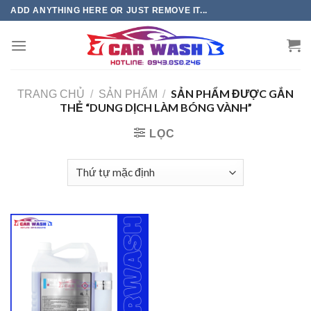
Chuyển
ADD ANYTHING HERE OR JUST REMOVE IT...
đến
phần
nội
dung
SẢN PHẨM ĐƯỢC GẮN
TRANG CHỦ
/
SẢN PHẨM
/
THẺ “DUNG DỊCH LÀM BÓNG VÀNH”
LỌC