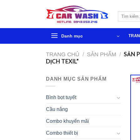
Chuyển
đến
Tìm
phần
kiếm:
nội
dung
Danh mục
TRAN
SẢN 
TRANG CHỦ
/
SẢN PHẨM
/
DỊCH TEXIL”
DANH MỤC SẢN PHẨM
Bình bọt tuyết
Cầu nâng
Combo khuyến mãi
Combo thiết bị