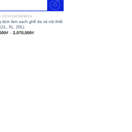
 DỊCH EKOKEMIKA
 dịch làm sạch ghế da và nội thất
 (1L, 5L, 20L)
000
₫
–
2,070,000
₫