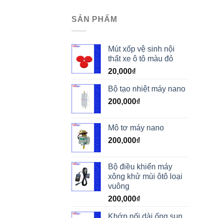
SẢN PHẨM
Mút xốp vệ sinh nội
thất xe ô tô màu đỏ
20,000
₫
Bộ tạo nhiệt máy nano
200,000
₫
Mô tơ máy nano
200,000
₫
Bộ điều khiển máy
xông khử mùi ôtô loại
vuông
200,000
₫
Khớp nối dài ống sun