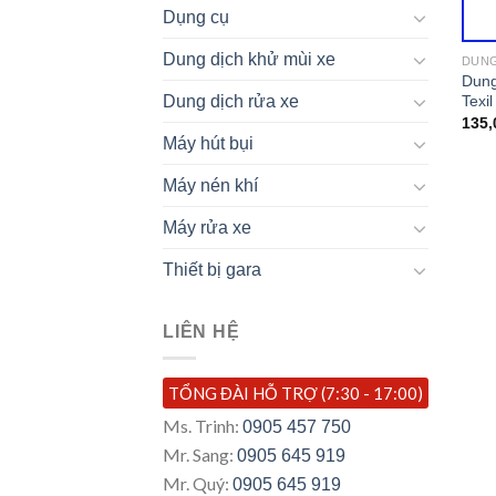
Dụng cụ
Dung dịch khử mùi xe
DUNG
Dung
Texil
Dung dịch rửa xe
135,
Máy hút bụi
Máy nén khí
Máy rửa xe
Thiết bị gara
LIÊN HỆ
TỔNG ĐÀI HỖ TRỢ (7:30 - 17:00)
Ms. Trinh:
0905 457 750
Mr. Sang:
0905 645 919
Mr. Quý:
0905 645 919