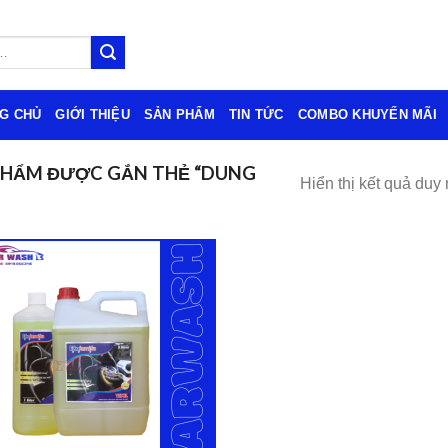
G CHỦ
GIỚI THIỆU
SẢN PHẨM
TIN TỨC
COMBO KHUYẾN MÃI
PHẨM ĐƯỢC GẮN THẺ “DUNG
Hiển thị kết quả duy 