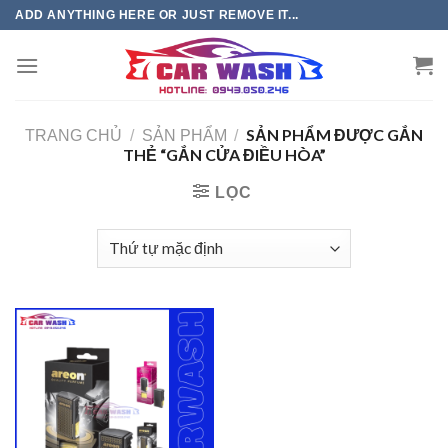
Chuyển
ADD ANYTHING HERE OR JUST REMOVE IT...
đến
phần
nội
dung
SẢN PHẨM ĐƯỢC GẮN
TRANG CHỦ
/
SẢN PHẨM
/
THẺ “GẮN CỬA ĐIỀU HÒA”
LỌC