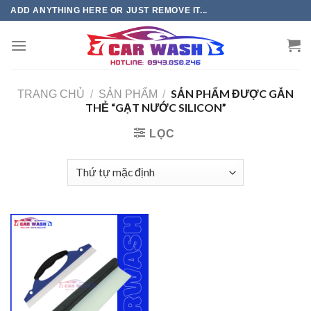
Chuyển
ADD ANYTHING HERE OR JUST REMOVE IT...
đến
phần
nội
dung
SẢN PHẨM ĐƯỢC GẮN
TRANG CHỦ
/
SẢN PHẨM
/
THẺ “GẠT NƯỚC SILICON”
LỌC