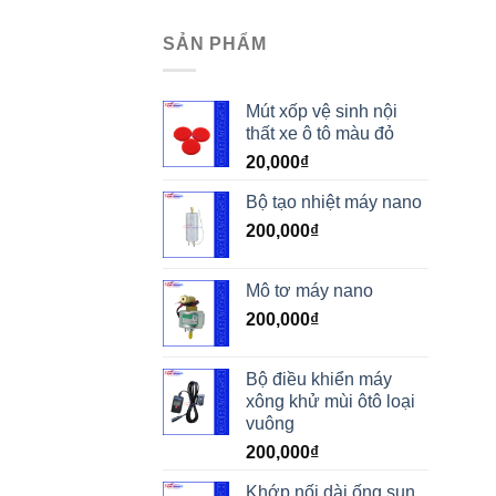
SẢN PHẨM
Mút xốp vệ sinh nội
thất xe ô tô màu đỏ
20,000
₫
Bộ tạo nhiệt máy nano
200,000
₫
Mô tơ máy nano
200,000
₫
Bộ điều khiển máy
xông khử mùi ôtô loại
vuông
200,000
₫
Khớp nối dài ống sun