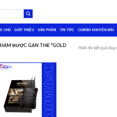
G CHỦ
GIỚI THIỆU
SẢN PHẨM
TIN TỨC
COMBO KHUYẾN MÃI
PHẨM ĐƯỢC GẮN THẺ “GOLD
Hiển thị kết quả duy 