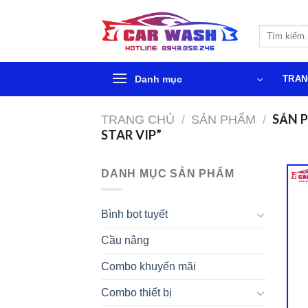
Chuyển
đến
Tìm
phần
kiếm:
nội
dung
Danh mục
TRAN
SẢN 
TRANG CHỦ
/
SẢN PHẨM
/
STAR VIP”
DANH MỤC SẢN PHẨM
Bình bọt tuyết
Cầu nâng
Combo khuyến mãi
Combo thiết bị