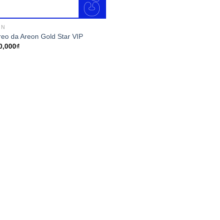
ON
treo da Areon Gold Star VIP
0,000
₫